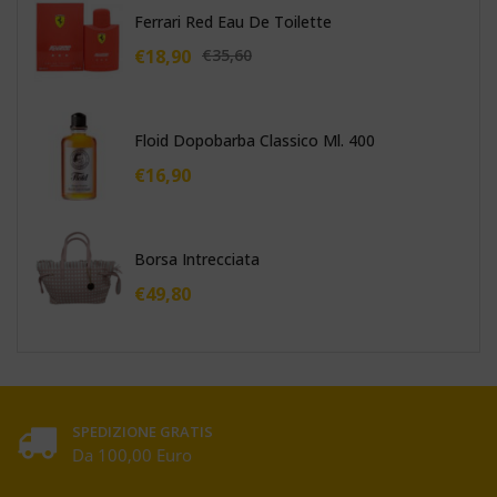
Ferrari Red Eau De Toilette
€
18,90
€
35,60
Floid Dopobarba Classico Ml. 400
€
16,90
Borsa Intrecciata
€
49,80
SPEDIZIONE GRATIS
Da 100,00 Euro