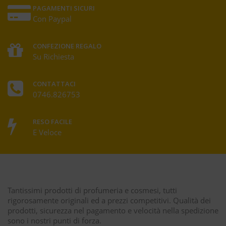
PAGAMENTI SICURI
Con Paypal
CONFEZIONE REGALO
Su Richiesta
CONTATTACI
0746.826753
RESO FACILE
E Veloce
Tantissimi prodotti di profumeria e cosmesi, tutti
rigorosamente originali ed a prezzi competitivi. Qualità dei
prodotti, sicurezza nel pagamento e velocità nella spedizione
sono i nostri punti di forza.