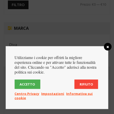
Prezzo:
€0
—
€10
FILTRO
MARCA
Diva
Utilizziamo i cookie per offrirti la migliore
esperienza online e per attivare tutte le funzionalità
del sito. Cliccando su "Accetto" aderisci alla nostra
politica sui cookie.
PIÚ
VENDUTI
ACCETTO
RIFIUTO
Shampoo Colorante Hair Quality Senza
Centro Privacy
Impostazioni
Informativa sui
Ammoniaca
cookie
€
3,90
€
4,50