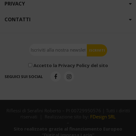
PRIVACY
CONTATTI
Accetto la Privacy Policy del sito
SEGUICI SUI SOCIAL
Riflessi di Serafini Roberto – PI 00729950576 | Tutti i diritti
riservati | Realizzazione sito by:
FDesign SRL
–
Sito realizzato grazie al finanziamento Europeo
“Digital Impresa Lazio”