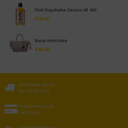
Floid Dopobarba Classico Ml. 400
€
16,90
Borsa Intrecciata
€
49,80
SPEDIZIONE GRATIS
Da 100,00 Euro
PAGAMENTI SICURI
Con Paypal
CONFEZIONE REGALO