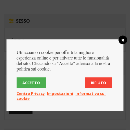
SESSO
Donna
Utilizziamo i cookie per offrirti la migliore
esperienza online e per attivare tutte le funzionalità
del sito. Cliccando su "Accetto" aderisci alla nostra
PREZZO
politica sui cookie.
ACCETTO
RIFIUTO
Centro Privacy
Impostazioni
Informativa sui
cookie
Prezzo:
€10
—
€20
FILTRO