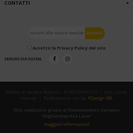
CONTATTI
Accetto la Privacy Policy del sito
SEGUICI SUI SOCIAL
Riflessi di Serafini Roberto – PI 00729950576 | Tutti i diritti
riservati | Realizzazione sito by:
FDesign SRL
–
Sito realizzato grazie al finanziamento Europeo
“Digital Impresa Lazio”
maggiori informazioni