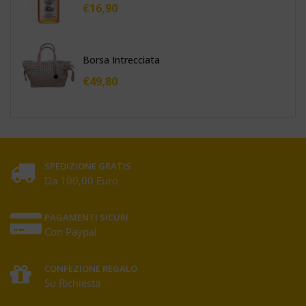
€
16,90
Borsa Intrecciata
€
49,80
SPEDIZIONE GRATIS
Da 100,00 Euro
PAGAMENTI SICURI
Con Paypal
CONFEZIONE REGALO
Su Richiesta