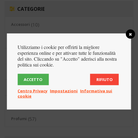
CATEGORIE
Accessori
(10)
Bigiotteria
(43)
Utilizziamo i cookie per offrirti la migliore
esperienza online e per attivare tutte le funzionalità
Cosmesi
(84)
del sito. Cliccando su "Accetto" aderisci alla nostra
politica sui cookie.
Cura della persona
(99)
ACCETTO
RIFIUTO
Make-Up
(120)
Centro Privacy
Impostazioni
Informativa sui
cookie
Outlet
(22)
Profumi
(57)