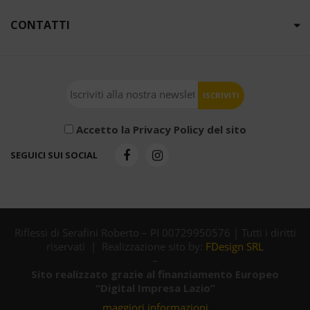
CONTATTI
Accetto la Privacy Policy del sito
SEGUICI SUI SOCIAL
Riflessi di Serafini Roberto – PI 00729950576 | Tutti i diritti
riservati | Realizzazione sito by:
FDesign SRL
–
Sito realizzato grazie al finanziamento Europeo
“Digital Impresa Lazio”
maggiori informazioni