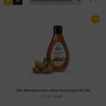
1
2
-17%
Olio Mandorle Dolci Alhea Profumato Ml.250
€
4,90
€
5,90