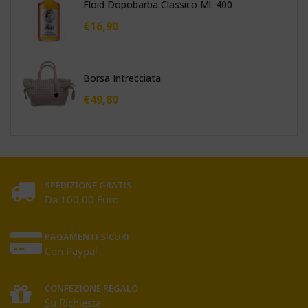
Floid Dopobarba Classico Ml. 400
€
16,90
Borsa Intrecciata
€
49,80
SPEDIZIONE GRATIS
Da 100,00 Euro
PAGAMENTI SICURI
Con Paypal
CONFEZIONE REGALO
Su Richiesta