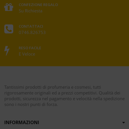
CONFEZIONE REGALO
Su Richiesta
CONTATTACI
0746.826753
RESO FACILE
E Veloce
Tantissimi prodotti di profumeria e cosmesi, tutti
rigorosamente originali ed a prezzi competitivi. Qualità dei
prodotti, sicurezza nel pagamento e velocità nella spedizione
sono i nostri punti di forza.
INFORMAZIONI