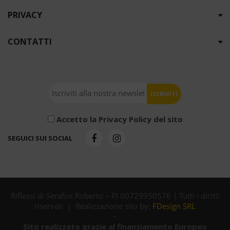
PRIVACY
CONTATTI
Accetto la Privacy Policy del sito
SEGUICI SUI SOCIAL
Riflessi di Serafini Roberto – PI 00729950576 | Tutti i diritti
riservati | Realizzazione sito by:
FDesign SRL
–
Sito realizzato grazie al finanziamento Europeo