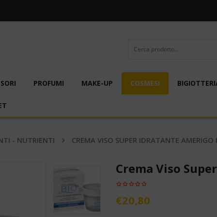
SORI
PROFUMI
MAKE-UP
COSMESI
BIGIOTTERI
ET
TI - NUTRIENTI
CREMA VISO SUPER IDRATANTE AMERIGO 
Crema Viso Super
€
20,80