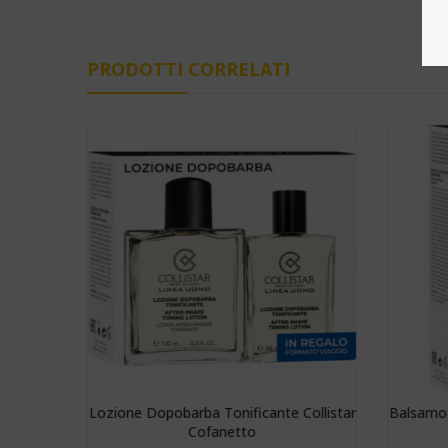
PRODOTTI CORRELATI
Lozione Dopobarba Tonificante Collistar
Balsamo 
Cofanetto