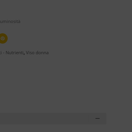
 Luminosità
i - Nutrienti
,
Viso donna