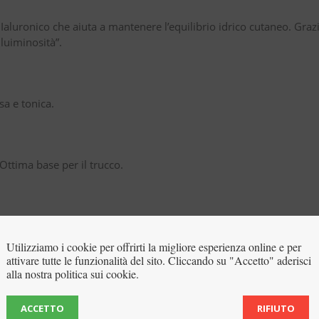
aluronico che aiuta a mantenere l’equilibrio idrico cutaneo. Grazie
 luiminosità”.
sa e tonica.
ttima base per il trucco.
ronico ad alto peso molecolare, Estratto di Lupino, Olio di Mando
Utilizziamo i cookie per offrirti la migliore esperienza online e per
attivare tutte le funzionalità del sito. Cliccando su "Accetto" aderisci
alla nostra politica sui cookie.
ACCETTO
RIFIUTO