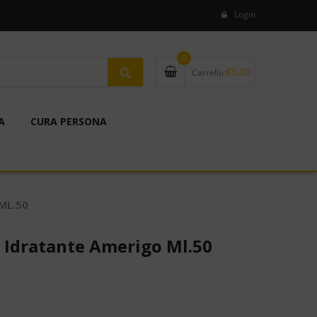
Login
0
€
0,00
Carrello:
A
CURA PERSONA
ML.50
 Idratante Amerigo Ml.50