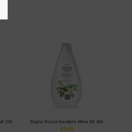
Ml. 250
Bagno Doccia Eucalipto Alhea Ml. 400
€
3,90