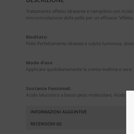
Trattamento effetto idratante e riempitivo con Acido I
microcircolazione della pelle per un efficacie “effetto
Risultato
:
Pelle Perfettamente idratata e subito luminosa, diste
Modo d’uso
:
Applicare quotidianamente la crema mattina e sera. O
Sostanze Funzional
i:
Acido Ialuronico a basso peso molecolare, Acido Ialu
INFORMAZIONI AGGIUNTIVE
RECENSIONI (0)