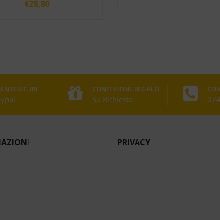
€
28,80
ENTI SICURI
CONFEZIONE REGALO
CON
aypal
Su Richiesta
074
AZIONI
PRIVACY