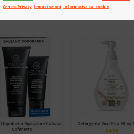
Centro Privacy
Impostazioni
Informativa sui cookie
Dopobarba Riparatore Collistar
Detergente Viso Riso Alhea 
Cofanetto
€
4,00