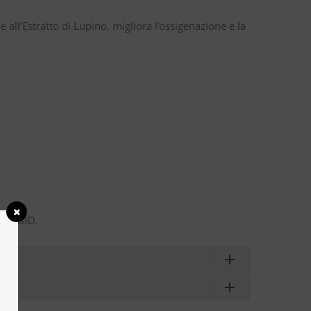
 all’Estratto di Lupino, migliora l’ossigenazione e la
rla BIO.