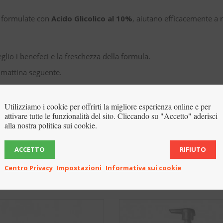
, formulate con
Acido Glicolico al 10%
, aiutano efficacemente a 
lio i benefeci e la freschezza della formula.
 mattina seguente.
Utilizziamo i cookie per offrirti la migliore esperienza online e per
attivare tutte le funzionalità del sito. Cliccando su "Accetto" aderisci
alla nostra politica sui cookie.
ACCETTO
RIFIUTO
Centro Privacy
Impostazioni
Informativa sui cookie