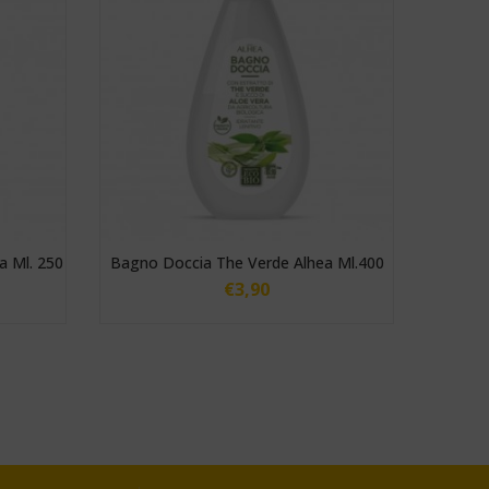
a Ml. 250
Bagno Doccia The Verde Alhea Ml.400
Idro At
€
3,90