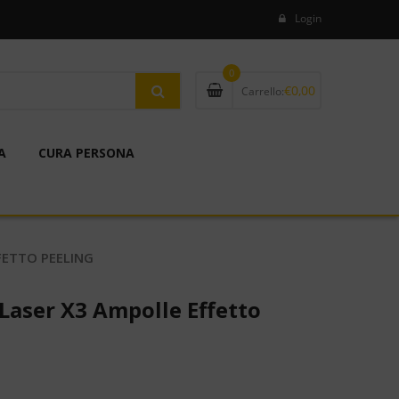
Login
0
€
0,00
Carrello:
A
CURA PERSONA
FETTO PEELING
t Laser X3 Ampolle Effetto