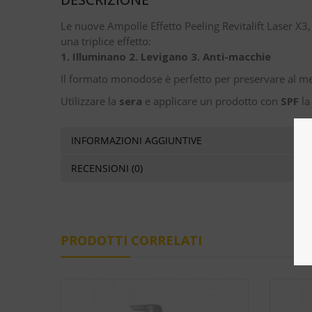
Le nuove Ampolle Effetto Peeling Revitalift Laser X3
una triplice effetto:
1. Illuminano 2. Levigano 3. Anti-macchie
Il formato monodose è perfetto per preservare al meg
Utilizzare la
sera
e applicare un prodotto con
SPF
la
INFORMAZIONI AGGIUNTIVE
RECENSIONI (0)
PRODOTTI CORRELATI