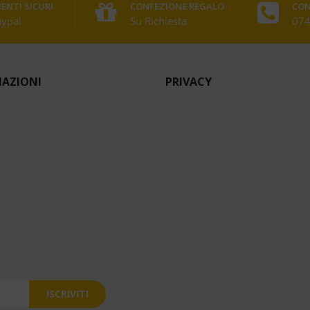
ENTI SICURI
CONFEZIONE REGALO
CON
aypal
Su Richiesta
074
AZIONI
PRIVACY