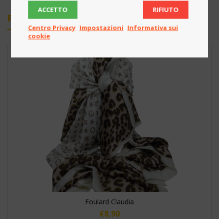
ACCETTO
RIFIUTO
PRODOTTI CORRELATI
Centro Privacy
Impostazioni
Informativa sui
cookie
Foulard Claudia
€
8,90