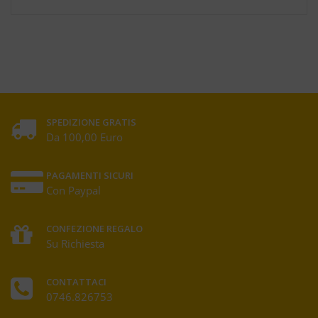
SPEDIZIONE GRATIS
Da 100,00 Euro
PAGAMENTI SICURI
Con Paypal
CONFEZIONE REGALO
Su Richiesta
CONTATTACI
0746.826753